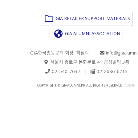
GIA RETAILER SUPPORT MATERIALS
GIA ALUMNI ASSOCIATION
GIA한국총동문회 회장 최점락
|
info@giaalumni
서울시 종로구 돈화문로 41 금성빌딩 3층
02-540-7637
|
02-2686-6713
COPYRIGHT © GIAALUMNI.KR ALL RIGHTS RESERVED.
ADMIN