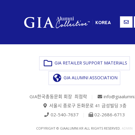
GIA RETAILER SUPPORT MATERIALS
GIA ALUMNI ASSOCIATION
GIA한국총동문회 회장 최점락
|
info@giaalumni
서울시 종로구 돈화문로 41 금성빌딩 3층
02-540-7637
|
02-2686-6713
COPYRIGHT © GIAALUMNI.KR ALL RIGHTS RESERVED.
ADMIN