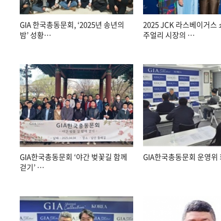
GIA 한국총동문회, ‘2025년 송년의
2025 JCK 라스베이거스 
밤’ 성황…
주얼리 시장의 …
GIA한국총동문회 ‘야간 벚꽃길 함께
GIA한국총동문회 운영위 
걷기’ …