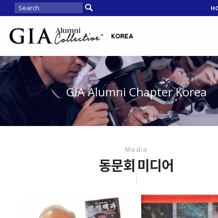
H
GIA Alumni Chapter Korea
Media
동문회 미디어