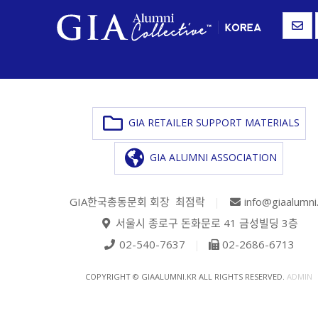
GIA RETAILER SUPPORT MATERIALS
GIA ALUMNI ASSOCIATION
GIA한국총동문회 회장 최점락
|
info@giaalumni
서울시 종로구 돈화문로 41 금성빌딩 3층
02-540-7637
|
02-2686-6713
COPYRIGHT © GIAALUMNI.KR ALL RIGHTS RESERVED.
ADMIN