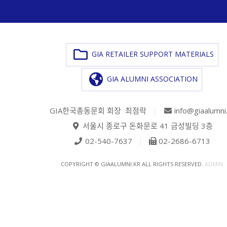
GIA RETAILER SUPPORT MATERIALS
GIA ALUMNI ASSOCIATION
GIA한국총동문회 회장 최점락
|
info@giaalumni
서울시 종로구 돈화문로 41 금성빌딩 3층
02-540-7637
|
02-2686-6713
COPYRIGHT © GIAALUMNI.KR ALL RIGHTS RESERVED.
ADMIN