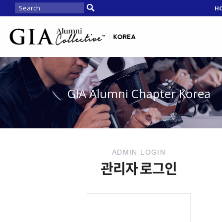
H
GIA Alumni Chapter Korea
ADMIN LOGIN
관리자 로그인