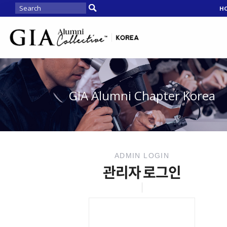
H
GIA Alumni Chapter Korea
ADMIN LOGIN
관리자 로그인