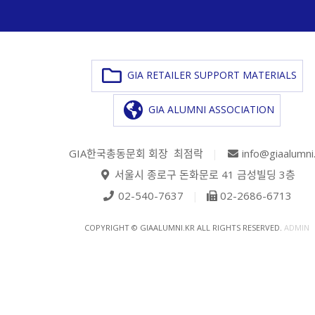
GIA RETAILER SUPPORT MATERIALS
GIA ALUMNI ASSOCIATION
GIA한국총동문회 회장 최점락
|
info@giaalumni
서울시 종로구 돈화문로 41 금성빌딩 3층
02-540-7637
|
02-2686-6713
COPYRIGHT © GIAALUMNI.KR ALL RIGHTS RESERVED.
ADMIN