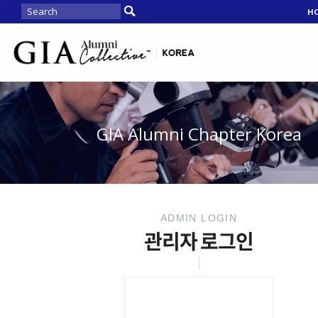
H
GIA Alumni Chapter Korea
ADMIN LOGIN
관리자 로그인