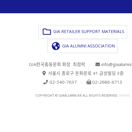
GIA RETAILER SUPPORT MATERIALS
GIA ALUMNI ASSOCIATION
GIA한국총동문회 회장 최점락
|
info@giaalumni
서울시 종로구 돈화문로 41 금성빌딩 3층
02-540-7637
|
02-2686-6713
COPYRIGHT © GIAALUMNI.KR ALL RIGHTS RESERVED.
ADMIN