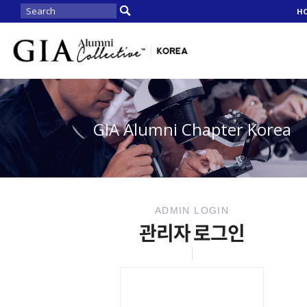
H
GIA Alumni Chapter Korea
ADMIN LOGIN
관리자 로그인