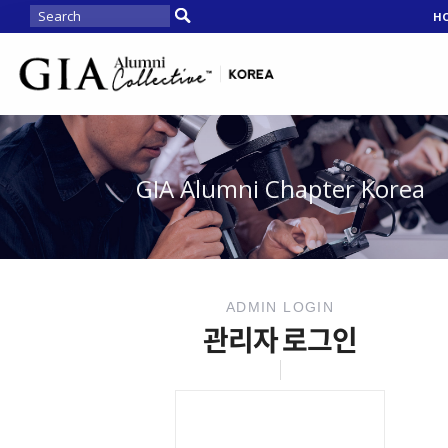
H
GIA Alumni Chapter Korea
ADMIN LOGIN
관리자 로그인