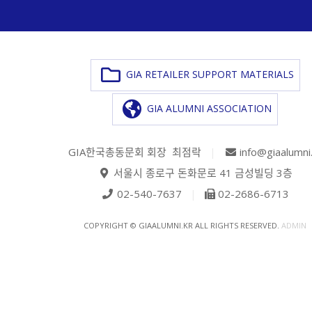
GIA RETAILER SUPPORT MATERIALS
GIA ALUMNI ASSOCIATION
GIA한국총동문회 회장 최점락
|
info@giaalumni
서울시 종로구 돈화문로 41 금성빌딩 3층
02-540-7637
|
02-2686-6713
COPYRIGHT © GIAALUMNI.KR ALL RIGHTS RESERVED.
ADMIN