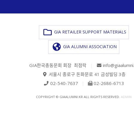
GIA RETAILER SUPPORT MATERIALS
GIA ALUMNI ASSOCIATION
GIA한국총동문회 회장 최점락
|
info@giaalumni
서울시 종로구 돈화문로 41 금성빌딩 3층
02-540-7637
|
02-2686-6713
COPYRIGHT © GIAALUMNI.KR ALL RIGHTS RESERVED.
ADMIN