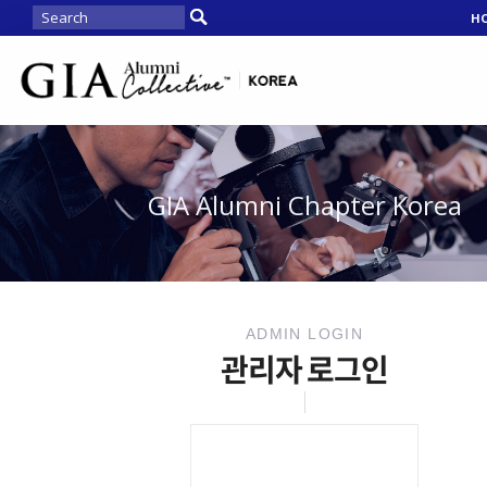
H
GIA Alumni Chapter Korea
ADMIN LOGIN
관리자 로그인