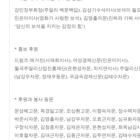
강민정부회장
(
주얼리 백문백답
),
김성기수석이사
(
보석이 필
민은미이사
(
영화가 사랑한 보석
),
김영출자문
(
진짜와 가짜 
‘
당신의 보석을 지키는 감정의 힘
‘)
*
홍보 후원
드림즈 매거진
(
서재희이사
),
여성경제신문
(
민은미이사
),
월곡주얼리산업진흥재단
(
온현성자문, 차지연이사
)
주얼리신
(
남강우자문
,
정재우동문
),
귀금속경제신문
(
김태수자문
)
*
후원과 봉사 동문
문성혜고문
,
옥경일고문
,
조상환고문
,
이향숙자문
,
정수택자
박준서자문
,
김영출자문
,
남강우자문
,
오효근자문
,
심규화자
구창식자문
,
김창중자문
, 김재은자문,
온현성자문
,
최옥남감
이호철자문
,
김대근자문
,
김풍근자문
,
김주연자문, 김태수자