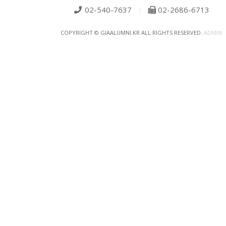
02-540-7637
|
02-2686-6713
COPYRIGHT © GIAALUMNI.KR ALL RIGHTS RESERVED.
ADMIN