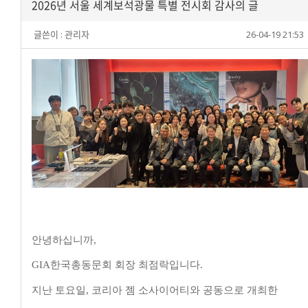
2026년 서울 세계보석광물 특별 전시회 감사의 글
글쓴이 :
관리자
26-04-19 21:53
안녕하십니까
,
GIA
한국총동문회 회장 최점락입니다
.
지난 토요일
,
코리아 젬 소사이어티와 공동으로 개최한