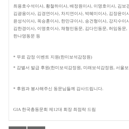
최용호수석이사
,
황철하이사
,
배정원이사
,
이명호이사
,
김보
김광용이사
,
김경연이사
,
차지연이사
,
박혜미이사
,
김장윤이
윤성식이사
,
옥승훈이사
,
한만규이사
,
송건형이사
,
강지수이
김한경이사
,
이명호이사
,
채형민동문
,
김다인동문
,
허임동문
,
한나영동문 등
*
무료 감정 이벤트 지원
(
한미보석감정원
)
*
감별서 발급 후원
(
한미보석감정원
,
미래보석감정원
,
서울보
*
후원과 봉사해주신 동문님들께 감사드립니다
.
GIA 한국총동문회 제
12
대 회장 최점락 드림