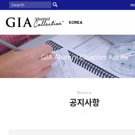
H
GIA Alumni Chapter Korea
Notice
공지사항