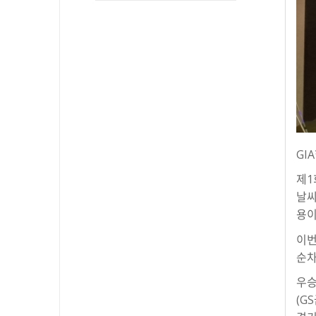
GI
제1
날씨
용이
이번
순차
우승
(G