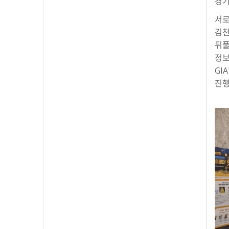
경기
서로
김천
뒤풀
정보
GI
진행