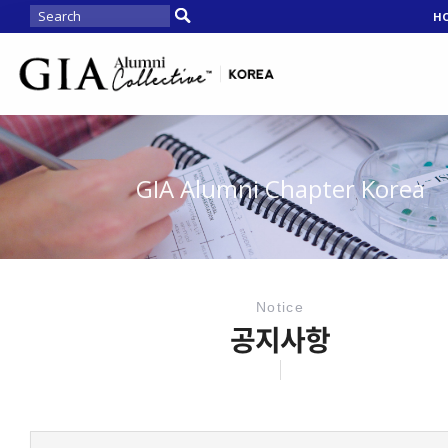
H
GIA Alumni Chapter Korea
Notice
공지사항