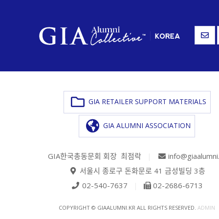
GIA RETAILER SUPPORT MATERIALS
GIA ALUMNI ASSOCIATION
GIA한국총동문회 회장 최점락
|
info@giaalumni
서울시 종로구 돈화문로 41 금성빌딩 3층
02-540-7637
|
02-2686-6713
COPYRIGHT © GIAALUMNI.KR ALL RIGHTS RESERVED.
ADMIN