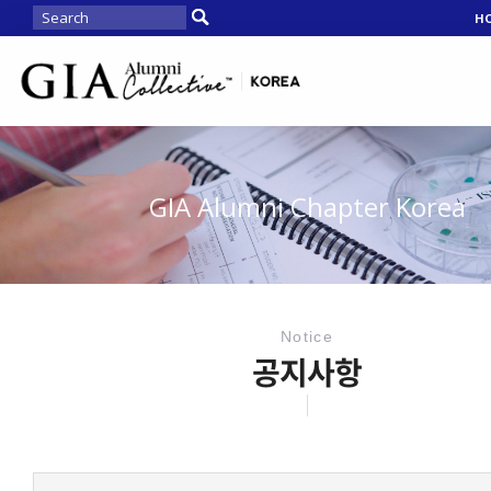
H
GIA Alumni Chapter Korea
Notice
공지사항