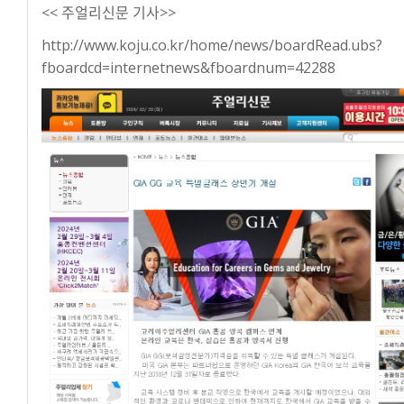
<< 주얼리신문 기사>>
http://www.koju.co.kr/home/news/boardRead.ubs?
fboardcd=internetnews&fboardnum=42288