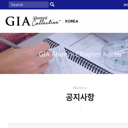
H
GIA Alumni Chapter Korea
Notice
공지사항