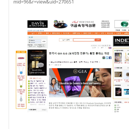
mid=96&r=view&uid=270651