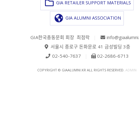
GIA RETAILER SUPPORT MATERIALS
GIA ALUMNI ASSOCIATION
GIA한국총동문회 회장 최점락
|
info@giaalumni
서울시 종로구 돈화문로 41 금성빌딩 3층
02-540-7637
|
02-2686-6713
COPYRIGHT © GIAALUMNI.KR ALL RIGHTS RESERVED.
ADMIN