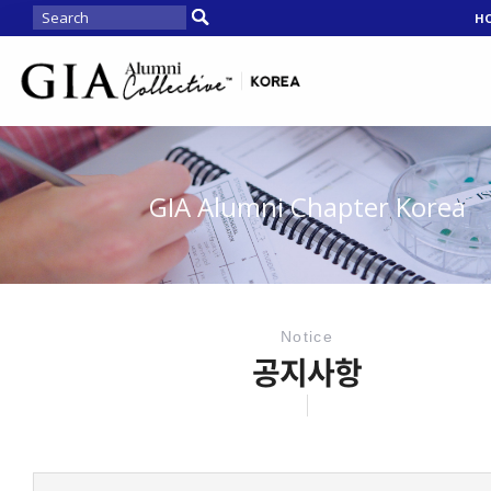
H
GIA Alumni Chapter Korea
Notice
공지사항