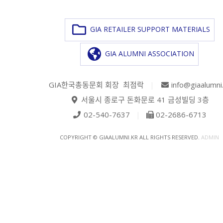
GIA RETAILER SUPPORT MATERIALS
GIA ALUMNI ASSOCIATION
GIA한국총동문회 회장 최점락
|
info@giaalumni
서울시 종로구 돈화문로 41 금성빌딩 3층
02-540-7637
|
02-2686-6713
COPYRIGHT © GIAALUMNI.KR ALL RIGHTS RESERVED.
ADMIN