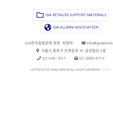
GIA RETAILER SUPPORT MATERIALS
GIA ALUMNI ASSOCIATION
GIA한국총동문회 회장 최점락
|
info@giaalumni
서울시 종로구 돈화문로 41 금성빌딩 3층
02-540-7637
|
02-2686-6713
COPYRIGHT © GIAALUMNI.KR ALL RIGHTS RESERVED.
ADMIN