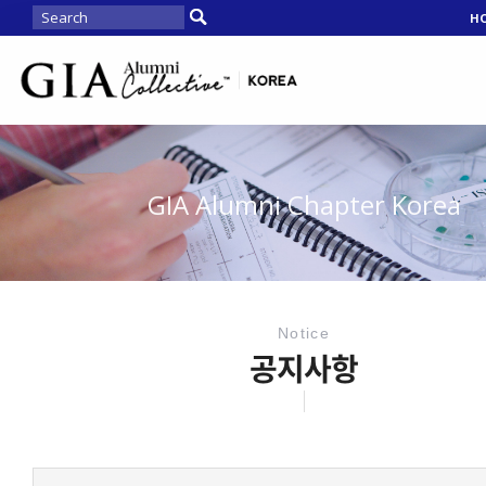
H
GIA Alumni Chapter Korea
Notice
공지사항