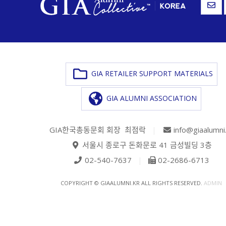
GIA RETAILER SUPPORT MATERIALS
GIA ALUMNI ASSOCIATION
GIA한국총동문회 회장 최점락
|
info@giaalumni
서울시 종로구 돈화문로 41 금성빌딩 3층
02-540-7637
|
02-2686-6713
COPYRIGHT © GIAALUMNI.KR ALL RIGHTS RESERVED.
ADMIN