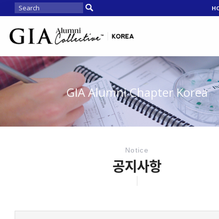
H
GIA Alumni Chapter Korea
Notice
공지사항