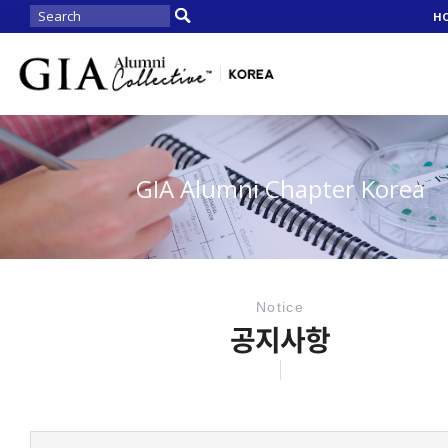
H
GIA Alumni Chapter Korea
Notice
공지사항