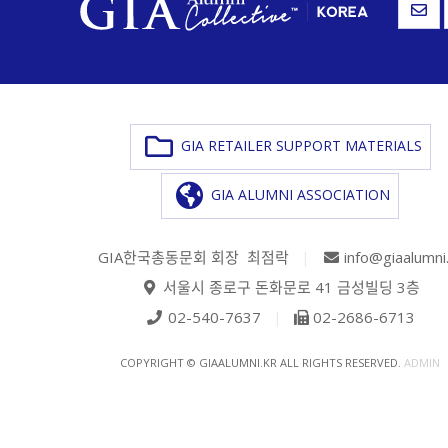
GIA RETAILER SUPPORT MATERIALS
GIA ALUMNI ASSOCIATION
GIA한국총동문회 회장 최점락
|
info@giaalumni
서울시 종로구 돈화문로 41 금성빌딩 3층
02-540-7637
|
02-2686-6713
COPYRIGHT © GIAALUMNI.KR ALL RIGHTS RESERVED.
ADMIN