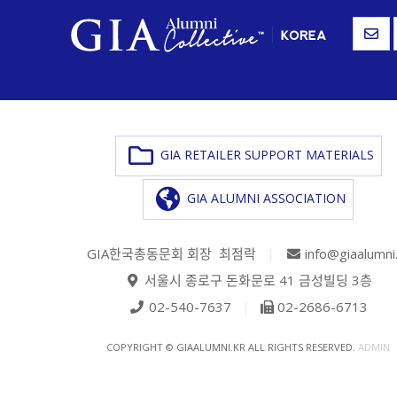
GIA RETAILER SUPPORT MATERIALS
GIA ALUMNI ASSOCIATION
GIA한국총동문회 회장 최점락
|
info@giaalumni
서울시 종로구 돈화문로 41 금성빌딩 3층
02-540-7637
|
02-2686-6713
COPYRIGHT © GIAALUMNI.KR ALL RIGHTS RESERVED.
ADMIN