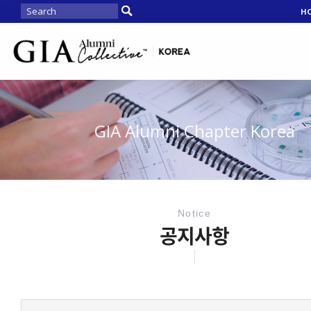
H
GIA Alumni Chapter Korea
Notice
공지사항