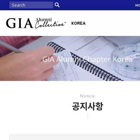
H
GIA Alumni Chapter Korea
Notice
공지사항