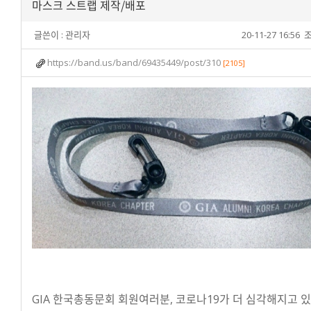
마스크 스트랩 제작/배포
글쓴이 :
관리자
20-11-27 16:56
조
https://band.us/band/69435449/post/310
[2105]
GIA 한국총동문회 회원여러분, 코로나19가 더 심각해지고 