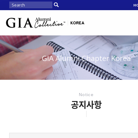
H
GIA Alumni Chapter Korea
Notice
공지사항