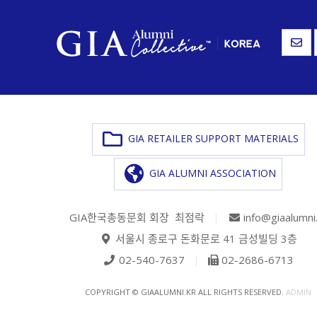
GIA RETAILER SUPPORT MATERIALS
GIA ALUMNI ASSOCIATION
GIA한국총동문회 회장 최점락
|
info@giaalumni
서울시 종로구 돈화문로 41 금성빌딩 3층
02-540-7637
|
02-2686-6713
COPYRIGHT © GIAALUMNI.KR ALL RIGHTS RESERVED.
ADMIN