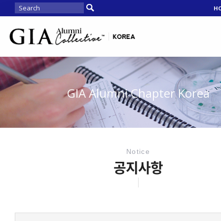
H
GIA Alumni Chapter Korea
Notice
공지사항