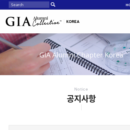
H
GIA Alumni Chapter Korea
Notice
공지사항