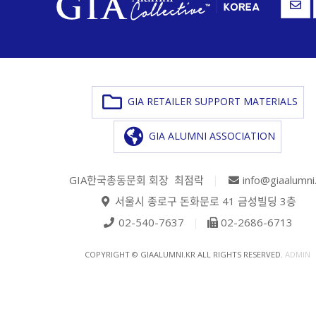
GIA RETAILER SUPPORT MATERIALS
GIA ALUMNI ASSOCIATION
GIA한국총동문회 회장 최점락
|
info@giaalumni
서울시 종로구 돈화문로 41 금성빌딩 3층
02-540-7637
|
02-2686-6713
COPYRIGHT © GIAALUMNI.KR ALL RIGHTS RESERVED.
ADMIN