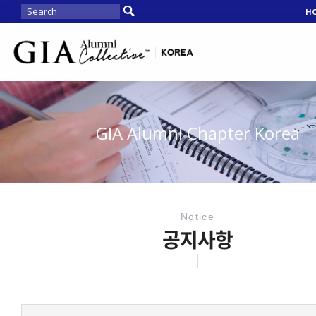
H
GIA Alumni Chapter Korea
Notice
공지사항