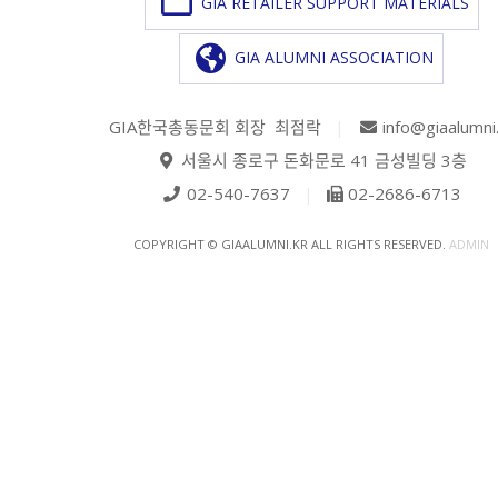
GIA RETAILER SUPPORT MATERIALS
GIA ALUMNI ASSOCIATION
GIA한국총동문회 회장 최점락
|
info@giaalumni
서울시 종로구 돈화문로 41 금성빌딩 3층
02-540-7637
|
02-2686-6713
COPYRIGHT © GIAALUMNI.KR ALL RIGHTS RESERVED.
ADMIN