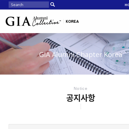
H
GIA Alumni Chapter Korea
Notice
공지사항