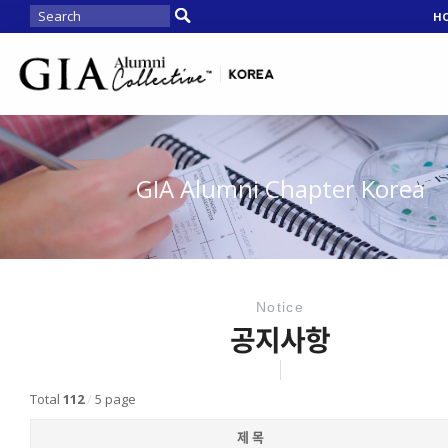
H
GIA Alumni Chapter Korea
Notice
공지사항
Total
112
/
5 page
제 목