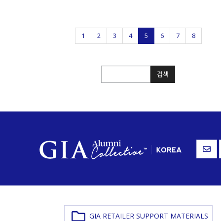
1
2
3
4
5
6
7
8
검색
검색
GIA RETAILER SUPPORT MATERIALS