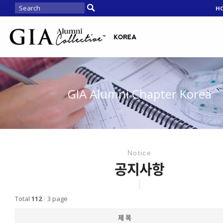
H
GIA Alumni Chapter Korea
Notice
공지사항
Total
112
/
3 page
제 목