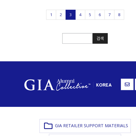
1
2
3
4
5
6
7
8
검색
검색
GIA RETAILER SUPPORT MATERIALS