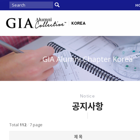
H
GIA Alumni Chapter Korea
Notice
공지사항
Total
112
/
7 page
제 목