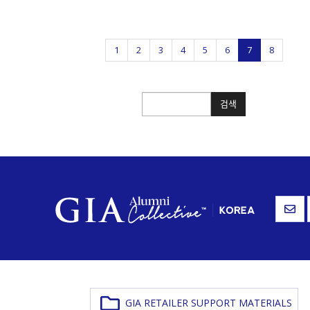
1
2
3
4
5
6
7
8
검색
검색
GIA RETAILER SUPPORT MATERIALS