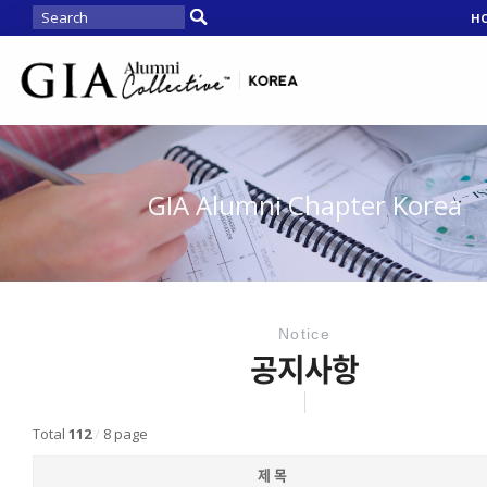
H
GIA Alumni Chapter Korea
Notice
공지사항
Total
112
/
8 page
제 목