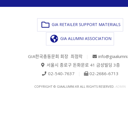
GIA RETAILER SUPPORT MATERIALS
GIA ALUMNI ASSOCIATION
GIA한국총동문회 회장 최점락
|
info@giaalumni
서울시 종로구 돈화문로 41 금성빌딩 3층
02-540-7637
|
02-2686-6713
COPYRIGHT © GIAALUMNI.KR ALL RIGHTS RESERVED.
ADMIN