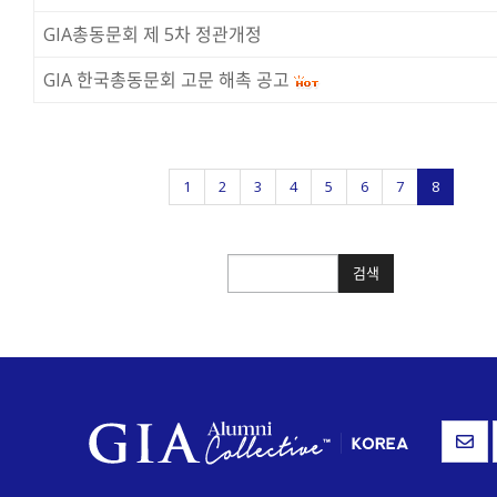
GIA총동문회 제 5차 정관개정
GIA 한국총동문회 고문 해촉 공고
1
2
3
4
5
6
7
8
검색
검색