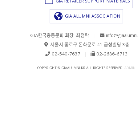
GIA RETAILER SUPPORT MATERIALS
GIA ALUMNI ASSOCIATION
GIA한국총동문회 회장 최점락
|
info@giaalumni
서울시 종로구 돈화문로 41 금성빌딩 3층
02-540-7637
|
02-2686-6713
COPYRIGHT © GIAALUMNI.KR ALL RIGHTS RESERVED.
ADMIN