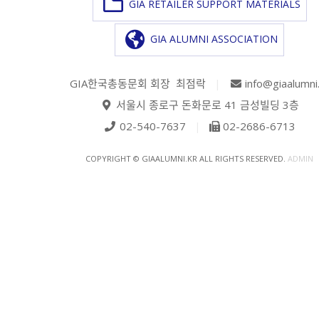
GIA RETAILER SUPPORT MATERIALS
GIA ALUMNI ASSOCIATION
GIA한국총동문회 회장 최점락
|
info@giaalumni
서울시 종로구 돈화문로 41 금성빌딩 3층
02-540-7637
|
02-2686-6713
COPYRIGHT © GIAALUMNI.KR ALL RIGHTS RESERVED.
ADMIN