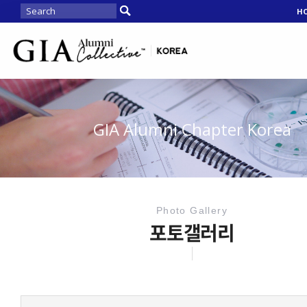
H
GIA Alumni Chapter Korea
Photo Gallery
포토갤러리