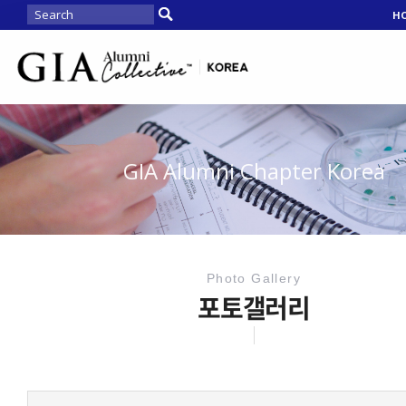
H
GIA Alumni Chapter Korea
Photo Gallery
포토갤러리