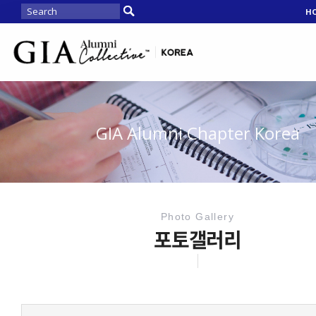
H
GIA Alumni Chapter Korea
Photo Gallery
포토갤러리