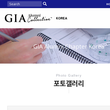
H
GIA Alumni Chapter Korea
Photo Gallery
포토갤러리