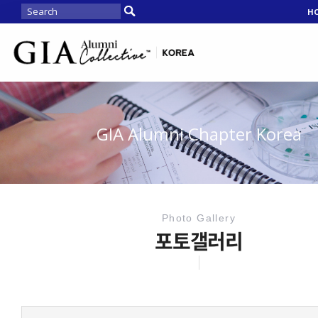
H
GIA Alumni Chapter Korea
Photo Gallery
포토갤러리