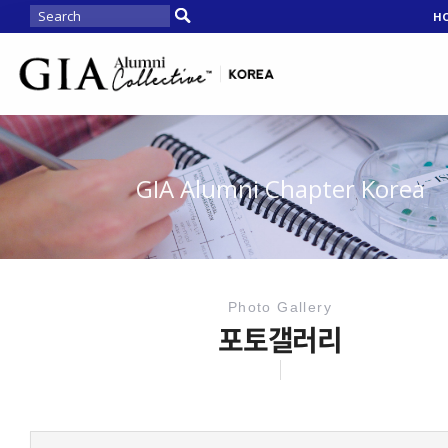
H
GIA Alumni Chapter Korea
Photo Gallery
포토갤러리