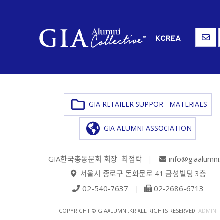
GIA RETAILER SUPPORT MATERIALS
GIA ALUMNI ASSOCIATION
GIA한국총동문회 회장 최점락
|
info@giaalumni
서울시 종로구 돈화문로 41 금성빌딩 3층
02-540-7637
|
02-2686-6713
COPYRIGHT © GIAALUMNI.KR ALL RIGHTS RESERVED.
ADMIN