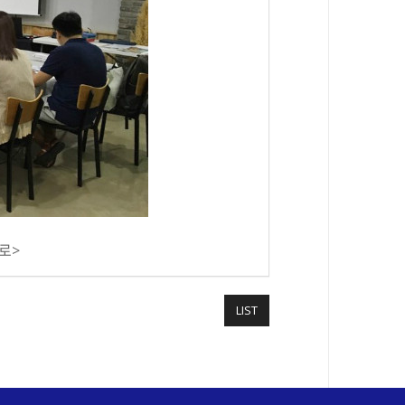
종로>
LIST