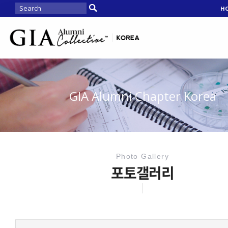
H
GIA Alumni Chapter Korea
Photo Gallery
포토갤러리