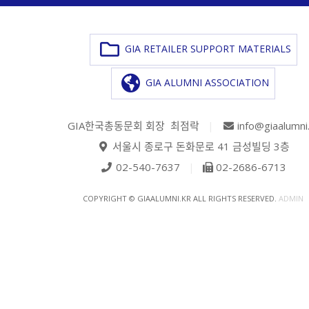
GIA RETAILER SUPPORT MATERIALS
GIA ALUMNI ASSOCIATION
GIA한국총동문회 회장 최점락
|
info@giaalumni
서울시 종로구 돈화문로 41 금성빌딩 3층
02-540-7637
|
02-2686-6713
COPYRIGHT © GIAALUMNI.KR ALL RIGHTS RESERVED.
ADMIN