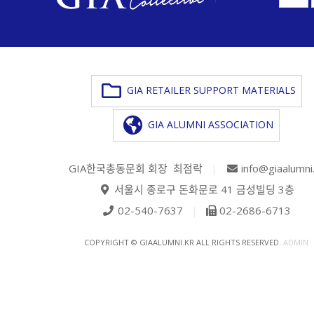
GIA RETAILER SUPPORT MATERIALS
GIA ALUMNI ASSOCIATION
GIA한국총동문회 회장 최점락
|
info@giaalumni
서울시 종로구 돈화문로 41 금성빌딩 3층
02-540-7637
|
02-2686-6713
COPYRIGHT © GIAALUMNI.KR ALL RIGHTS RESERVED.
ADMIN