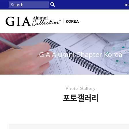
H
GIA Alumni Chapter Korea
Photo Gallery
포토갤러리