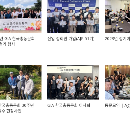
3년 GIA 한국총동문회
신입 정회원 가입(AJP 51기)
2023년 정기
걷기 행사
 한국총동문회 30주년
GIA 한국총동문회 이사회
동문모임 | Aga
식수 현장사진