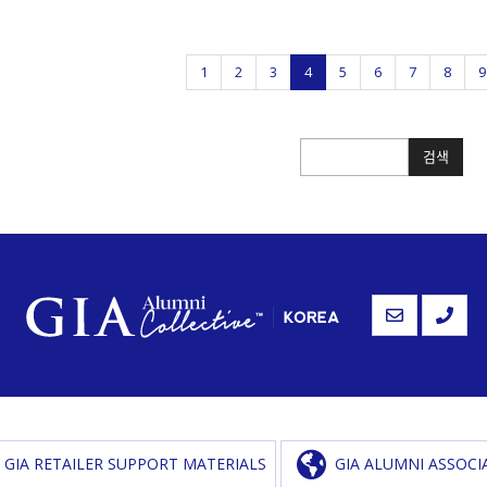
1
2
3
4
5
6
7
8
9
검색
검색
GIA RETAILER SUPPORT MATERIALS
GIA ALUMNI ASSOCI