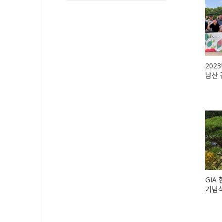
202
남산 
GIA
기념