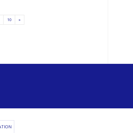
10
»
ATION