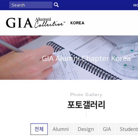
H
GIA Alumni Chapter Korea
Photo Gallery
포토갤러리
전체
Alumni
Design
GIA
Student