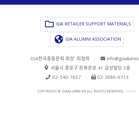
GIA RETAILER SUPPORT MATERIALS
GIA ALUMNI ASSOCIATION
GIA한국총동문회 회장 최점락
|
info@giaalumni
서울시 종로구 돈화문로 41 금성빌딩 3층
02-540-7637
|
02-2686-6713
COPYRIGHT © GIAALUMNI.KR ALL RIGHTS RESERVED.
ADMIN