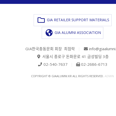
GIA RETAILER SUPPORT MATERIALS
GIA ALUMNI ASSOCIATION
GIA한국총동문회 회장 최점락
|
info@giaalumni
서울시 종로구 돈화문로 41 금성빌딩 3층
02-540-7637
|
02-2686-6713
COPYRIGHT © GIAALUMNI.KR ALL RIGHTS RESERVED.
ADMIN