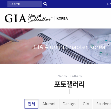
H
GIA Alumni Chapter Korea
Photo Gallery
포토갤러리
전체
Alumni
Design
GIA
Student