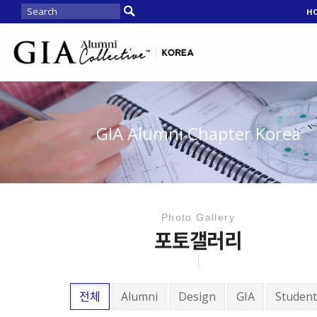
H
GIA Alumni Chapter Korea
Photo Gallery
포토갤러리
전체
Alumni
Design
GIA
Student