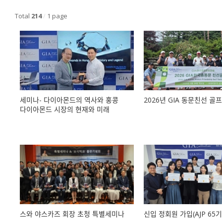
Total
214
/
1 page
세미나- 다이아몬드의 역사와 홍콩
2026년 GIA 동문친선 골
다이아몬드 시장의 현재와 미래
스와 야스카즈 회장 초청 특별세미나
신입 정회원 가입(AJP 65기