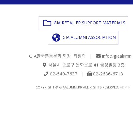
GIA RETAILER SUPPORT MATERIALS
GIA ALUMNI ASSOCIATION
GIA한국총동문회 회장 최점락
|
info@giaalumni
서울시 종로구 돈화문로 41 금성빌딩 3층
02-540-7637
|
02-2686-6713
COPYRIGHT © GIAALUMNI.KR ALL RIGHTS RESERVED.
ADMIN