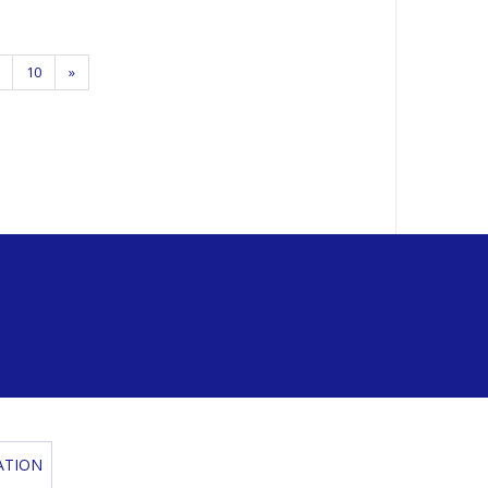
10
»
ATION