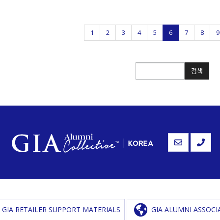
1
2
3
4
5
6
7
8
9
검색
검색
GIA RETAILER SUPPORT MATERIALS
GIA ALUMNI ASSOCI