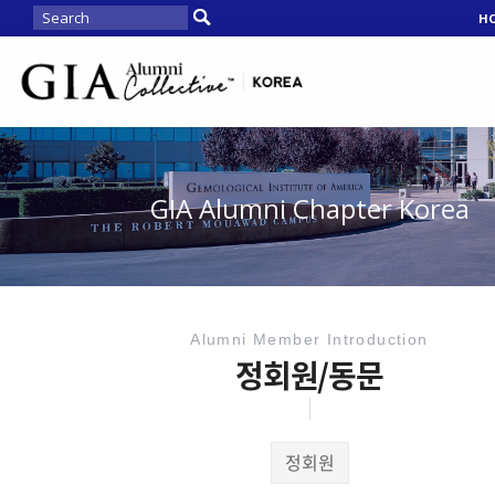
H
GIA Alumni Chapter Korea
Alumni Member Introduction
정회원/동문
정회원