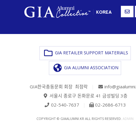
GIA RETAILER SUPPORT MATERIALS
GIA ALUMNI ASSOCIATION
GIA한국총동문회 회장 최점락
|
info@giaalumni
서울시 종로구 돈화문로 41 금성빌딩 3층
02-540-7637
|
02-2686-6713
COPYRIGHT © GIAALUMNI.KR ALL RIGHTS RESERVED.
ADMIN