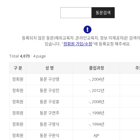
검색
동문검색
등록되지 않은 동문(해외교육자 ,온라인교육자, 정보 미제공자)은 검색이
있습니다.
"
정회원 가입/수정
"에 등록요청 해주세요.
Total
4,073
/
4 page
구 분
성 명
졸업과정
주
정회원
동문 구선영
-, 2004년
정회원
동문 구성진
-, 2012년
정회원
동문 구성효
-, 2008년
정회원
동문 구연주
-, 1998년
정회원
동문 구영식
-, 1994년
정회원
동문 구완식
AJP