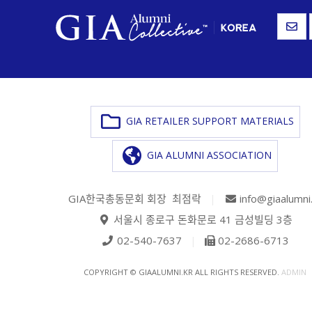
GIA RETAILER SUPPORT MATERIALS
GIA ALUMNI ASSOCIATION
GIA한국총동문회 회장 최점락
|
info@giaalumni
서울시 종로구 돈화문로 41 금성빌딩 3층
02-540-7637
|
02-2686-6713
COPYRIGHT © GIAALUMNI.KR ALL RIGHTS RESERVED.
ADMIN