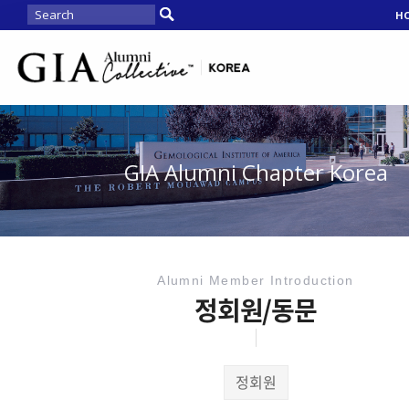
H
GIA Alumni Chapter Korea
Alumni Member Introduction
정회원/동문
정회원