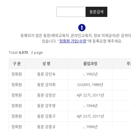
검색
동문검색
등록되지 않은 동문(해외교육자 ,온라인교육자, 정보 미제공자)은 검색이
있습니다.
"
정회원 가입/수정
"에 등록요청 해주세요.
Total
4,073
/
2 page
구 분
성 명
졸업과정
주
정회원
동문 강인숙
-, 1992년
정회원
동문 강자희
GG(NY), 1986년
정회원
동문 강정선
AJP 22기, 2011년
정회원
동문 강주영
-, 1994년
정회원
동문 강중구
AJP 23기, 2011년
정회원
동문 강중규
-, 1996년